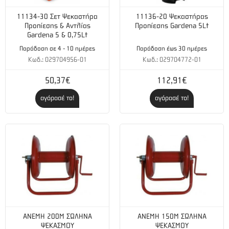
Αντλία 30αρα Εμβολοφόρα
11134-30 Σετ Ψεκαστήρα
11136-20 Ψεκαστήρας
Προπίεσης & Αντλίας
Προπίεσης Gardena 5Lt
Μέγιστη πίεση: 40 bar
Gardena 5 & 0,75Lt
Παράδοση σε 4 - 10 ημέρες
Παράδοση έως 30 ημέρες
Μέγιστη παροχή: 46 lt/min
Κωδ.: 029704956-01
Κωδ.: 029704772-01
Είναι η ιδανική επιλογή για διάφορες εφαρμογές ψεκασμού
50,37€
112,91€
σε αγρούς, ελαιόδεντρα, οπωροφόρα δέντρα, θερμοκήπια
αγόρασέ το!
αγόρασέ το!
κ.α.
ΑΝΕΜΗ 200Μ ΣΩΛΗΝΑ
ΑΝΕΜΗ 150Μ ΣΩΛΗΝΑ
ΨΕΚΑΣΜΟΥ
ΨΕΚΑΣΜΟΥ