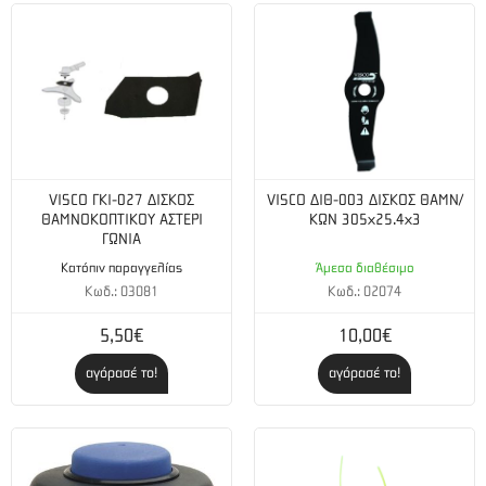
VISCO ΓΚΙ-027 ΔΙΣΚΟΣ
VISCO ΔΙΘ-003 ΔΙΣΚΟΣ ΘΑΜΝ/
ΘΑΜΝΟΚΟΠΤΙΚΟΥ ΑΣΤΕΡΙ
ΚΩΝ 305x25.4x3
ΓΩΝΙΑ
Κατόπιν παραγγελίας
Άμεσα διαθέσιμο
Κωδ.: 03081
Κωδ.: 02074
5,50€
10,00€
αγόρασέ το!
αγόρασέ το!