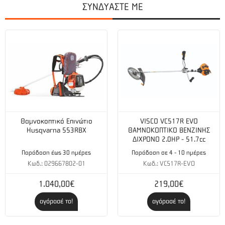
ΣΥΝΔΥΑΣΤΕ ΜΕ
Μέτρα: 16
Τύπος: Στριφτή
Χρώμα: Μαύρο
Συσκευασία: Blister – 1lb.
Θαμνοκοπτικό Επινώτιο
VISCO VC517R EVO
Husqvarna 553RBX
ΘΑΜΝΟΚΟΠΤΙΚΟ ΒΕΝΖΙΝΗΣ
ΔΙΧΡΟΝΟ 2.0HP - 51.7cc
Παράδοση έως 30 ημέρες
Παράδοση σε 4 - 10 ημέρες
Κωδ.: 029667802-01
Κωδ.: VC517R-EVO
1.040,00€
219,00€
αγόρασέ το!
αγόρασέ το!