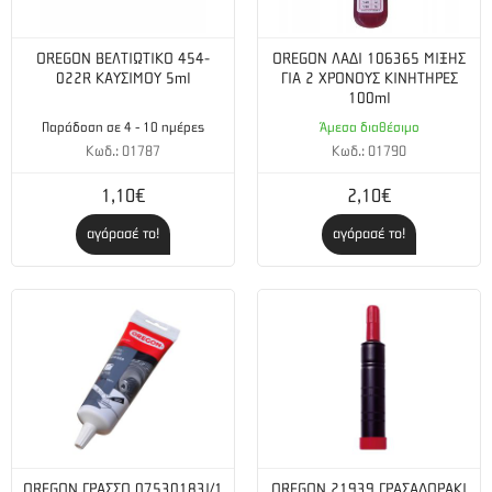
OREGON ΒΕΛΤΙΩΤΙΚΟ 454-
OREGON ΛΑΔΙ 106365 ΜΙΞΗΣ
022R ΚΑΥΣΙΜΟΥ 5ml
ΓΙΑ 2 ΧΡΟΝΟΥΣ ΚΙΝΗΤΗΡΕΣ
100ml
Παράδοση σε 4 - 10 ημέρες
Άμεσα διαθέσιμο
Κωδ.: 01787
Κωδ.: 01790
1,10€
2,10€
αγόρασέ το!
αγόρασέ το!
OREGON ΓΡΑΣΣΟ 07530183I/1
OREGON 21939 ΓΡΑΣΑΔΟΡΑΚΙ