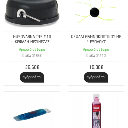
HUSQVARNA Τ35 M10
ΚΕΦΑΛΙ ΘΑΜΝΟΚΟΠΤΙΚΟΥ ΜΕ
ΚΕΦΑΛΗ ΜΕΣΙΝΕΖΑΣ
4 ΕΞΟΔΟΥΣ
Άμεσα διαθέσιμο
Άμεσα διαθέσιμο
Κωδ.: 01832
Κωδ.: 04110
26,50€
10,00€
αγόρασέ το!
αγόρασέ το!