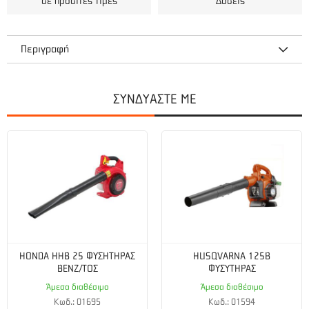
σε προσιτές τιμές
Δόσεις
Περιγραφή
Ηλεκτροπαραγωγό Ζεύγος Loncin LC1600
ΣΥΝΔΥΑΣΤΕ ΜΕ
Ηλεκτροπαραγωγό ζεύγος LONCIN LC 1600 με μονοκύλινδρο
τετράχρονο κινητήρα. Με τυλίγματα από χαλκό για υψηλή
ποιότητα ρεύματος και αντοχή στον χρόνο. Υψηλή απόδοση
και φιλικότητα στο περιβάλλον. Εξαιρετικός σχεδιασμός και
στιβαρή κατασκευή.
Τεχνικά χαρακτηριστικά
HONDA HHB 25 ΦΥΣΗΤΗΡΑΣ
HUSQVARNA 125B
Μέγιστη ισχύς (hp):
2.3
ΒΕΝΖ/ΤΟΣ
ΦΥΣΥΤΗΡΑΣ
Συντελεστής ισχύος :
1
Άμεσα διαθέσιμο
Άμεσα διαθέσιμο
Κωδ.: 01695
Κωδ.: 01594