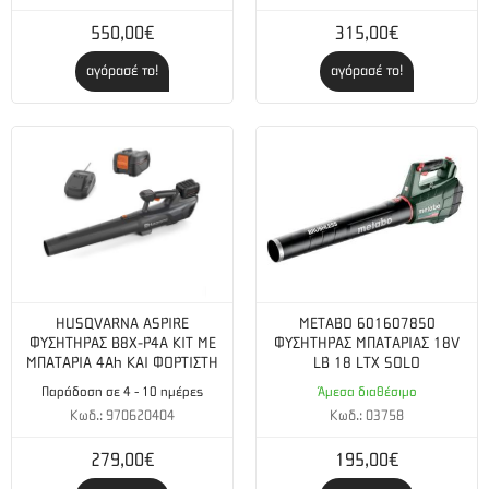
Ταχύτητα περιστροφής κινητήρα (rpm) :
3600
550,00€
315,00€
Τύπος κινητήρα :
Μονοκύλινδρος 4χρονος, OHV
αγόρασέ το!
αγόρασέ το!
Μοντέλο κινητήρα :
LC 154F
Καύσιμο :
Αμόλυβδη βενζίνη
Διαστάσεις, Μ×Π×Υ (cm) :
47x37x40
Θόρυβος dB (A):
≤ 75
Συνιστώμενη ισχύς (Kw) :
0.8
HUSQVARNA ASPIRE
METABO 601607850
ΦΥΣΗΤΗΡΑΣ B8X-P4A KIT ΜΕ
ΦΥΣΗΤΗΡΑΣ ΜΠΑΤΑΡΙΑΣ 18V
Μέγιστη ισχύς (kW):
0.9
ΜΠΑΤΑΡΙΑ 4Ah ΚΑΙ ΦΟΡΤΙΣΤΗ
LB 18 LTX SOLO
Παράδοση σε 4 - 10 ημέρες
Άμεσα διαθέσιμο
Σύστημα σταθεροποίησης τάσης :
AVR (Ηλεκτρονική
Κωδ.: 970620404
Κωδ.: 03758
προστασία υπέρτασης)
279,00€
195,00€
Κινητήρας