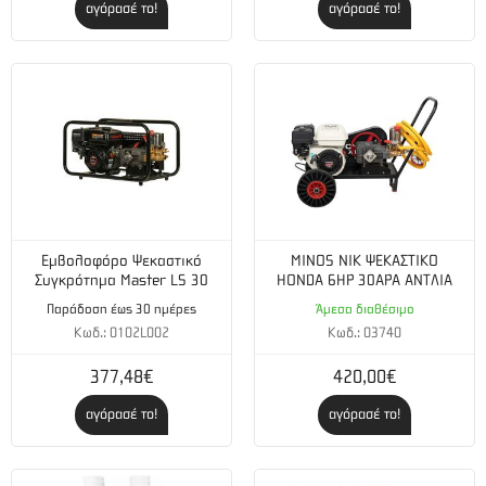
Τάση / Συχνότητα (V-Hz) :
230 - 50
αγόρασέ το!
αγόρασέ το!
Εκκίνηση:
Σχοινί αυτόματης επαναφοράς
Κυβισμός (cm³):
87
Κατανάλωση καυσίμου (g/kWh):
≤ 450
Χωρητικότητα δοχείου καυσίμου (lt):
10
Εμβολοφόρο Ψεκαστικό
MINOS NIK ΨΕΚΑΣΤΙΚΟ
Συγκρότημα Master LS 30
HONDA 6HP 30ΑΡΑ ΑΝΤΛΙΑ
Παράδοση έως 30 ημέρες
Άμεσα διαθέσιμο
Κωδ.: 0102L002
Κωδ.: 03740
377,48€
420,00€
αγόρασέ το!
αγόρασέ το!