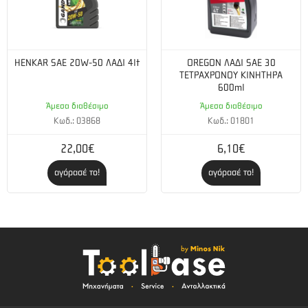
HENKAR SAE 20W-50 ΛΑΔΙ 4lt
OREGON ΛΑΔΙ SAE 30
ΤΕΤΡΑΧΡΟΝΟΥ ΚΙΝΗΤΗΡΑ
600ml
Άμεσα διαθέσιμο
Άμεσα διαθέσιμο
Κωδ.: 03868
Κωδ.: 01801
22,00€
6,10€
αγόρασέ το!
αγόρασέ το!